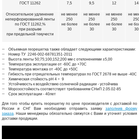
ГОСТ 11262
7,5
9,5
12
14
Относительное удлинение
не менее
не менее
не менее
не ме
неперфорированной ленты
250
250
250
25
по ГОСТ 11262,%
не более
не более
не более
не бо
при разрыве
30
30
30
30
при предельной текучести
Объемная георешетка также обладает следующими характеристиками:
Номер ТУ 2246-002-68781351-2011
Высота ленты 50;75;100;152;200 мм с отклонениями ±5,00
Температура эксплуатации от -60С до +70С
Температура монтажа от -40С до +50С
Гибкость при отрицательных температурах по ГОСТ 2678 не выше -40С
Химическая стойкость pH 4 ÷ 9
Устойчивость к воздействию солнечной радиации - устойчива
Морозостойкость соответствует требованиям СНиП 2.05.02-85
Срок эксплуатации - 40лет
Для того чтобы купить георешетку по цене производителя с доставкой по
России и СНГ Вам необходимо
отправить заявку
заполнив форму
заказа
. Наши менеджеры обязательно свяжутся с Вами и уточнят условия
доставки продукции.