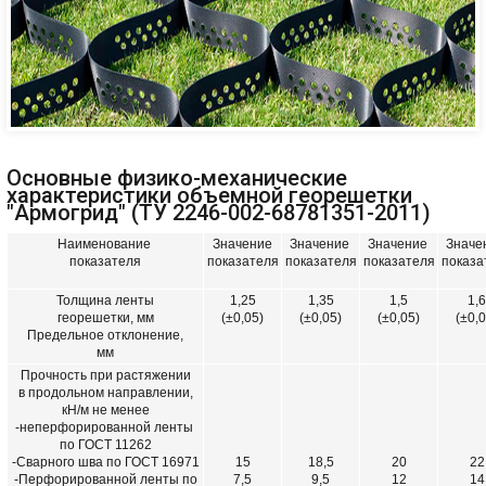
Основные физико-механические
характеристики объемной георешетки
"Армогрид" (ТУ 2246-002-68781351-2011)
Наименование
Значение
Значение
Значение
Значе
показателя
показателя
показателя
показателя
показа
Толщина ленты
1,25
1,35
1,5
1,6
георешетки, мм
(±0,05)
(±0,05)
(±0,05)
(±0,0
Предельное отклонение,
мм
Прочность при растяжении
в продольном направлении,
кН/м не менее
-неперфорированной ленты
по ГОСТ 11262
-Сварного шва по ГОСТ 16971
15
18,5
20
22
-Перфорированной ленты по
7,5
9,5
12
14